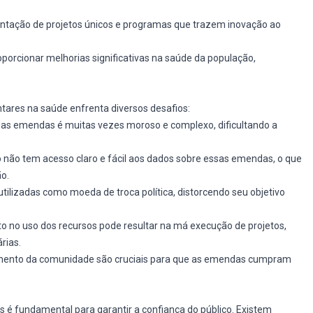
entação de projetos únicos e programas que trazem inovação ao
porcionar melhorias significativas na saúde da população,
ares na saúde enfrenta diversos desafios:
das emendas é muitas vezes moroso e complexo, dificultando a
o não tem acesso claro e fácil aos dados sobre essas emendas, o que
ão.
utilizadas como moeda de troca política, distorcendo seu objetivo
to no uso dos recursos pode resultar na má execução de projetos,
rias.
mento da comunidade são cruciais para que as emendas cumpram
é fundamental para garantir a confiança do público. Existem