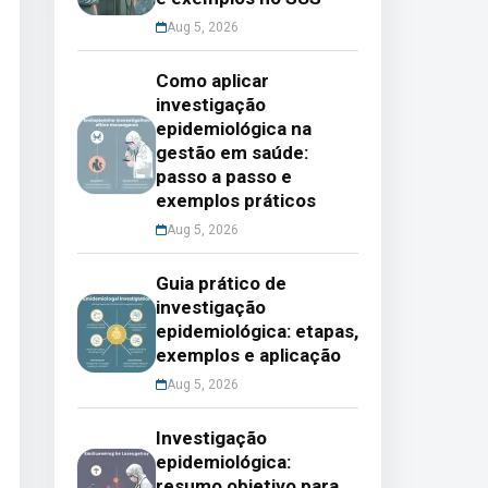
Aug 5, 2026
Como aplicar
investigação
epidemiológica na
gestão em saúde:
passo a passo e
exemplos práticos
Aug 5, 2026
Guia prático de
investigação
epidemiológica: etapas,
exemplos e aplicação
Aug 5, 2026
Investigação
epidemiológica:
resumo objetivo para