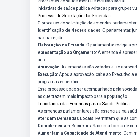
Programas de saúde mental e inclusão social.
Iniciativas de saúde pública voltadas para grupos vu
Processo de Solicitação das Emendas
O processo de solicitação de emendas parlamentar
Identificação de Necessidades
: O parlamentar, j
na sua região.
Elaboração da Emenda
: O parlamentar redige a pr
Apresentação ao Orçamento
: A emenda é apresen
ano.
Aprovação
: As emendas são votadas e, se aprovad
Execução
: Após a aprovação, cabe ao Executivo a 
programas específicos.
Esse processo pode ser acompanhado pela sociedad
as que trazem mais impacto para a população.
Importância das Emendas para a Saúde Pública
As emendas parlamentares são essenciais na saúde 
Atendem Demandas Locais
: Permitem que as com
Complementam Recursos
: São uma forma de com
Aumentam a Capacidade de Atendimento
: Com m