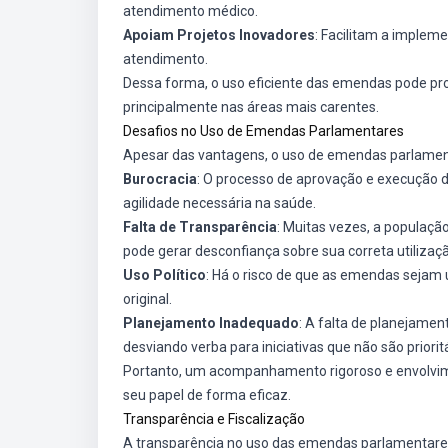
atendimento médico.
Apoiam Projetos Inovadores
: Facilitam a implem
atendimento.
Dessa forma, o uso eficiente das emendas pode pro
principalmente nas áreas mais carentes.
Desafios no Uso de Emendas Parlamentares
Apesar das vantagens, o uso de emendas parlament
Burocracia
: O processo de aprovação e execução 
agilidade necessária na saúde.
Falta de Transparência
: Muitas vezes, a populaçã
pode gerar desconfiança sobre sua correta utilizaç
Uso Político
: Há o risco de que as emendas sejam 
original.
Planejamento Inadequado
: A falta de planejamen
desviando verba para iniciativas que não são prioritá
Portanto, um acompanhamento rigoroso e envolvi
seu papel de forma eficaz.
Transparência e Fiscalização
A transparência no uso das emendas parlamentares 